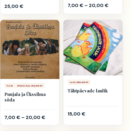
7,00
€
–
20,00
€
25,00
€
LAULURAAMAT
FILM
MUUSIKALIRAAMAT
Tähtpäevade laulik
Puujala ja Ükssilma
sõda
15,00
€
7,00
€
–
20,00
€