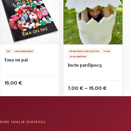
CD
LAULURAAMAT
ETENDUSE SALVESTUS
FILM
LAULUMÄNG
Ema on pai
Inetu pardipoeg
15,00
€
7,00
€
–
15,00
€
SINU ISIKLIK DIGIRIIUL