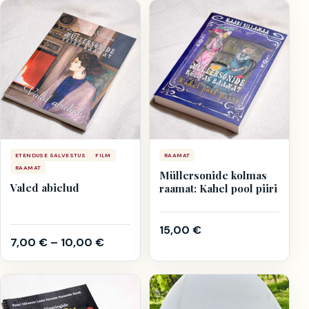
ETENDUSE SALVESTUS
FILM
RAAMAT
RAAMAT
Müllersonide kolmas
Valed abielud
raamat: Kahel pool piiri
15,00
€
7,00
€
–
10,00
€