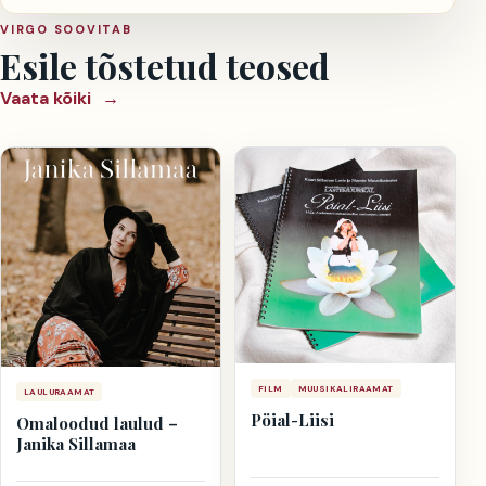
VIRGO SOOVITAB
Esile tõstetud teosed
Vaata kõiki
→
FILM
MUUSIKALIRAAMAT
LAULURAAMAT
Pöial-Liisi
Omaloodud laulud –
Janika Sillamaa