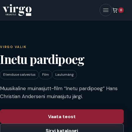
0
Menüü
VIRGO VALIK
Inetu pardipoeg
Etenduse salvestus
Film
Laulumäng
Muusikaline muinasjutt-film “Inetu pardipoeg” Hans
Christian Anderseni muinasjutu järgi.
Vaata teost
Sirvi kataloogi