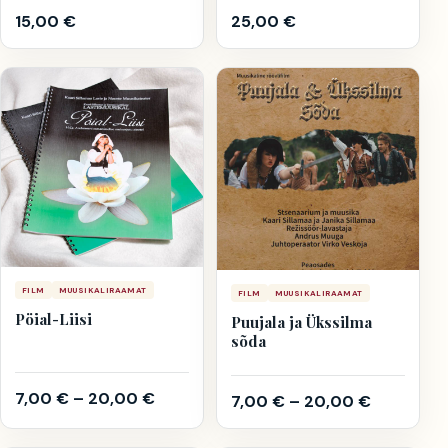
15,00
€
25,00
€
FILM
MUUSIKALIRAAMAT
FILM
MUUSIKALIRAAMAT
Pöial-Liisi
Puujala ja Ükssilma
sõda
7,00
€
–
20,00
€
7,00
€
–
20,00
€