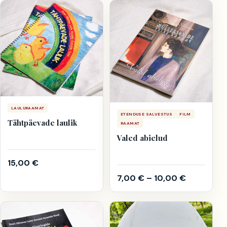
LAULURAAMAT
ETENDUSE SALVESTUS
FILM
Tähtpäevade laulik
RAAMAT
Valed abielud
15,00
€
7,00
€
–
10,00
€