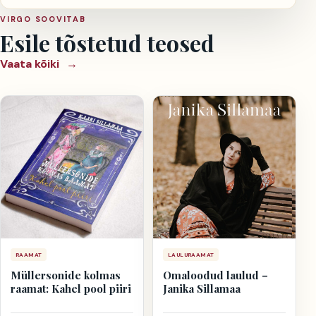
VIRGO SOOVITAB
Esile tõstetud teosed
Vaata kõiki
→
RAAMAT
LAULURAAMAT
Müllersonide kolmas
Omaloodud laulud –
raamat: Kahel pool piiri
Janika Sillamaa