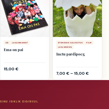
CD
LAULURAAMAT
ETENDUSE SALVESTUS
FILM
LAULUMÄNG
Ema on pai
Inetu pardipoeg
15,00
€
7,00
€
–
15,00
€
SINU ISIKLIK DIGIRIIUL