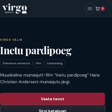
0
Menüü
VIRGO VALIK
Inetu pardipoeg
Etenduse salvestus
Film
Laulumäng
Muusikaline muinasjutt-film “Inetu pardipoeg” Hans
Christian Anderseni muinasjutu järgi.
Vaata teost
Sirvi kataloogi