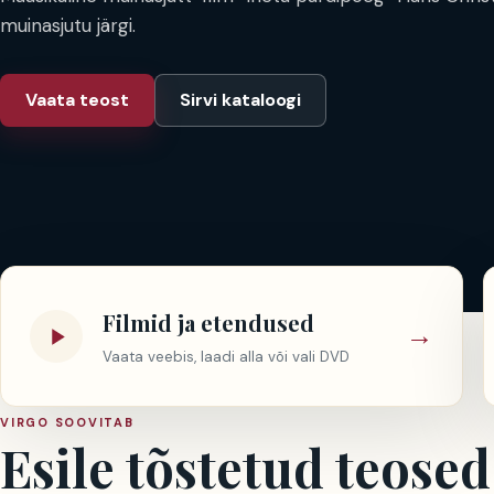
muinasjutu järgi.
Vaata teost
Sirvi kataloogi
Filmid ja etendused
→
Vaata veebis, laadi alla või vali DVD
VIRGO SOOVITAB
Esile tõstetud teosed