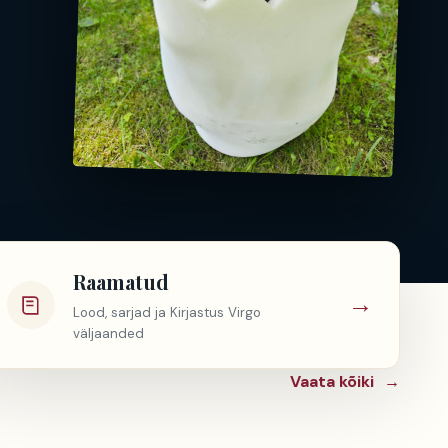
Raamatud
→
Lood, sarjad ja Kirjastus Virgo
väljaanded
Vaata kõiki
→