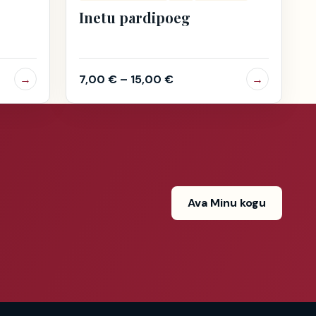
Inetu pardipoeg
→
7,00
€
–
15,00
€
→
Ava Minu kogu