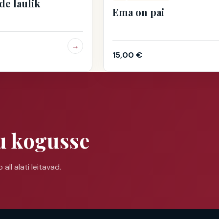
de laulik
Ema on pai
→
15,00
€
u kogusse
all alati leitavad.