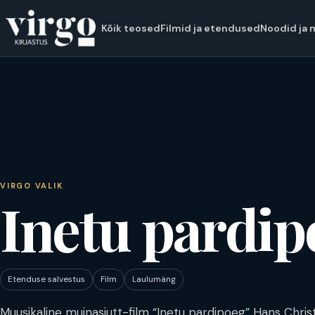
Kõik teosed
Filmid ja etendused
Noodid ja 
VIRGO VALIK
Inetu pardip
Etenduse salvestus
Film
Laulumäng
Muusikaline muinasjutt-film “Inetu pardipoeg” Hans Chris