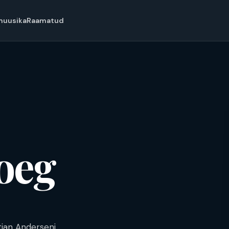
muusika
Raamatud
oeg
tian Anderseni