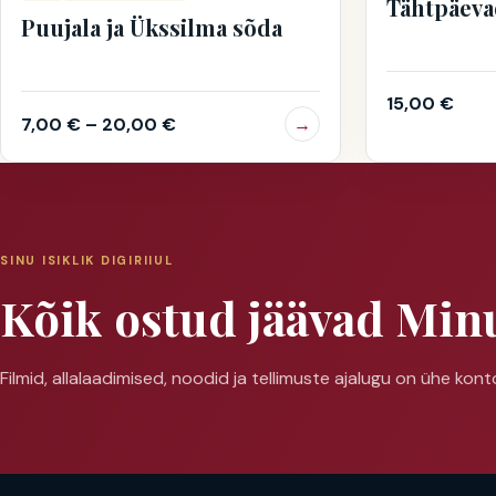
Tähtpäeva
Puujala ja Ükssilma sõda
15,00
€
7,00
€
–
20,00
€
→
SINU ISIKLIK DIGIRIIUL
Kõik ostud jäävad Min
Filmid, allalaadimised, noodid ja tellimuste ajalugu on ühe konto 