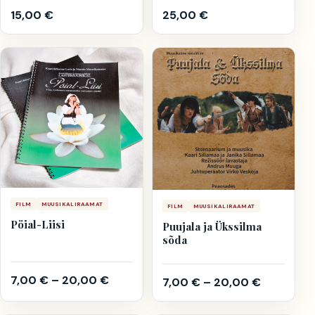
15,00
€
25,00
€
FILM
MUUSIKALIRAAMAT
FILM
MUUSIKALIRAAMAT
Pöial-Liisi
Puujala ja Ükssilma
sõda
7,00
€
–
20,00
€
7,00
€
–
20,00
€