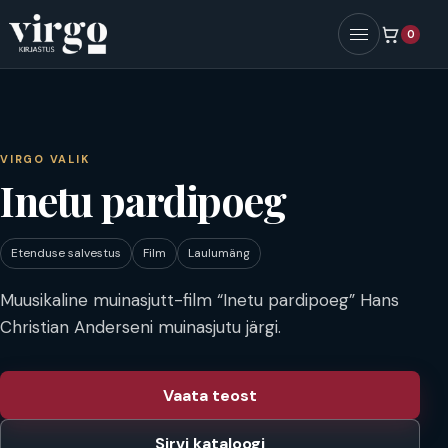
0
Menüü
VIRGO VALIK
Inetu pardipoeg
Etenduse salvestus
Film
Laulumäng
Muusikaline muinasjutt-film “Inetu pardipoeg” Hans
Christian Anderseni muinasjutu järgi.
Vaata teost
Sirvi kataloogi