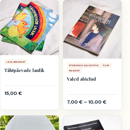
LAULURAAMAT
ETENDUSE SALVESTUS
FILM
Tähtpäevade laulik
RAAMAT
Valed abielud
15,00
€
7,00
€
–
10,00
€