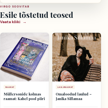
VIRGO SOOVITAB
Esile tõstetud teosed
Vaata kõiki
→
RAAMAT
LAULURAAMAT
Müllersonide kolmas
Omaloodud laulud –
raamat: Kahel pool piiri
Janika Sillamaa