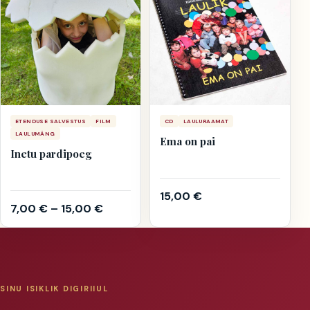
ETENDUSE SALVESTUS
FILM
CD
LAULURAAMAT
LAULUMÄNG
Ema on pai
Inetu pardipoeg
15,00
€
7,00
€
–
15,00
€
SINU ISIKLIK DIGIRIIUL